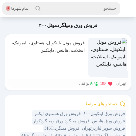
جستجو
تمام شهر‌ها
فروش ورق ومیلگردمونل۴۰۰
فروش مونل ،اینکونل، هستلوی، نایمونیک،
استلایت، هاینس، داپلکس
9 ماه پیش
تهران
باز
180
توافقی
جستجو های مرتبط
فروش ورق اینکونل۶۰۰
فروش ورق هستلوی ایکس
فروش ورق هاینس
فروش میلگرد ورق ومیلگردکوار
فروش سوپرالیاژدرتهران
فروش میلگرد316Ti
فروش میلگرد17 4 PH
فروش ورق410s
فروش میلگرد410