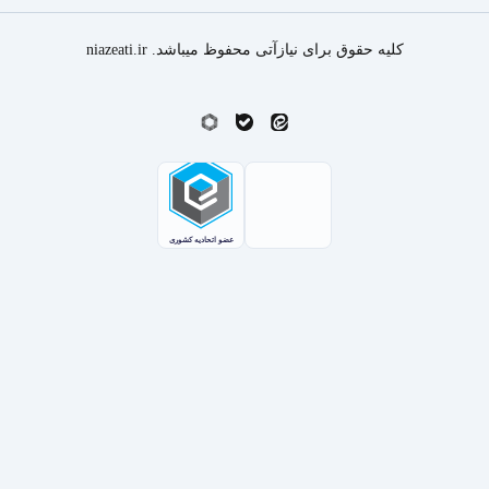
کلیه حقوق برای نیازآتی محفوظ میباشد. niazeati.ir