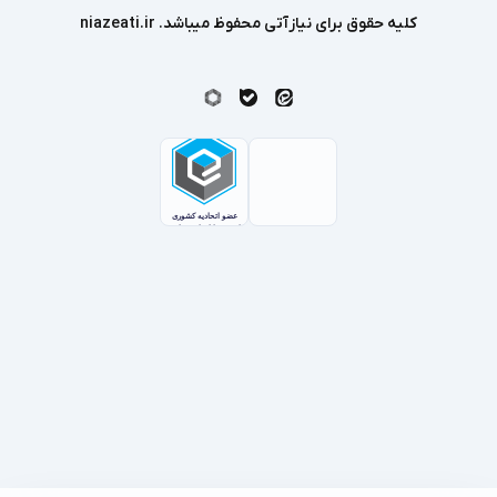
کلیه حقوق برای نیازآتی محفوظ میباشد. niazeati.ir