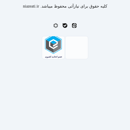
کلیه حقوق برای نیازآتی محفوظ میباشد. niazeati.ir