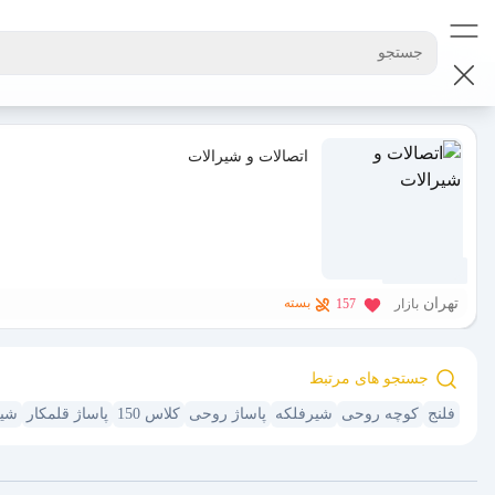
جستجو
اتصالات و شیرالات
1 سال پیش
تهران
بسته
بازار
157
جستجو های مرتبط
فلنج
کوچه روحی
شیرفلکه
پاساژ روحی
کلاس 150
پاساژ قلمکار
شیر