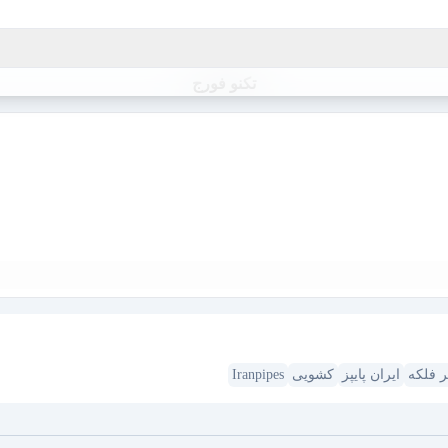
تکنو فورج
 فلکه
ایران پایپز
کشویی
Iranpipes