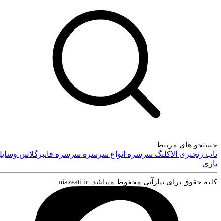
کافه استور
جستجو های مرتبط
تاب زنجیری
الاکلنگ
سرسره
انواع سرسره
سرسره فایبرگلاس
وسایل
بازی
کلیه حقوق برای نیازآتی محفوظ میباشد. niazeati.ir