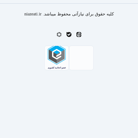
کلیه حقوق برای نیازآتی محفوظ میباشد. niazeati.ir