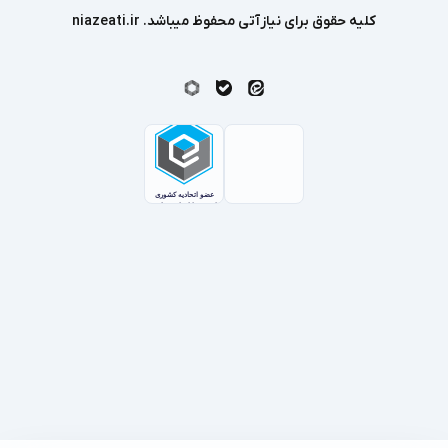
کلیه حقوق برای نیازآتی محفوظ میباشد. niazeati.ir