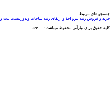
جستجو های مرتبط
خرید و فروش رتبه
نیرو
اخذ و ارتقای رتبه
ساجات
وندورلیست
ثبت و
کلیه حقوق برای نیازآتی محفوظ میباشد. niazeati.ir
وسایل شخصی