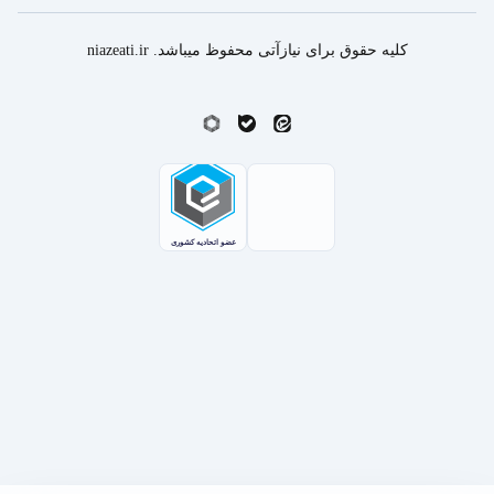
کلیه حقوق برای نیازآتی محفوظ میباشد. niazeati.ir