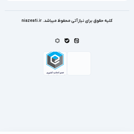
کلیه حقوق برای نیازآتی محفوظ میباشد. niazeati.ir