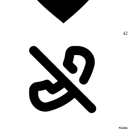
42
بسته