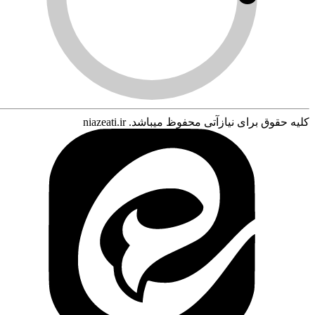
کلیه حقوق برای نیازآتی محفوظ میباشد. niazeati.ir
ورود