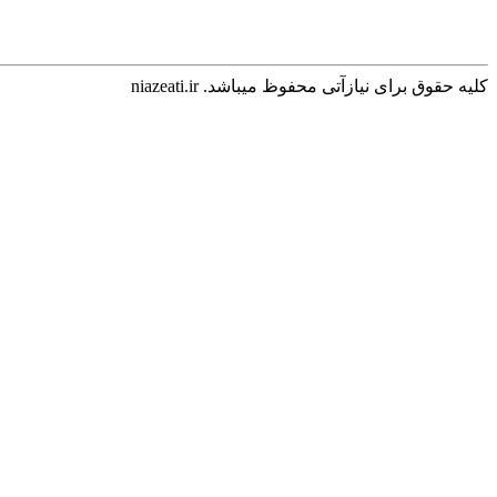
کلیه حقوق برای نیازآتی محفوظ میباشد. niazeati.ir
اسباب‌ بازی
نقشه