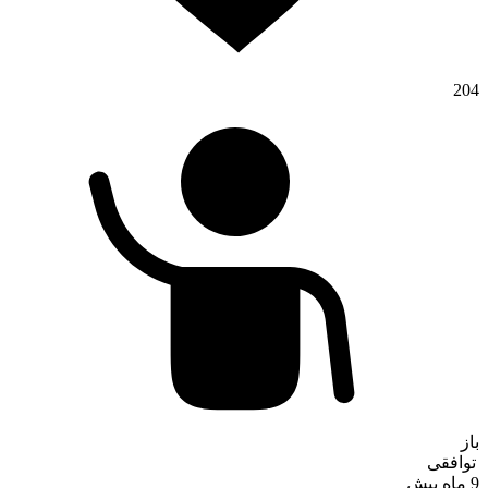
204
باز
توافقی
9 ماه پیش