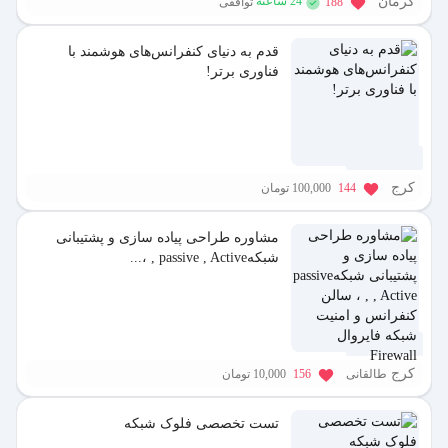
کرمان
24 ساعته
188
توافقی
قدم به دنیای کنفرانس‌های هوشمند با
فناوری برتر!
1 سال پیش
کرج
144
100,000 تومان
مشاوره طراحی پیاده سازی و پشتیبانی
شبکهpassive , Active , ،...
1 سال پیش
کرج
طالقانی
156
10,000 تومان
تست تخصصی فلوک شبکه