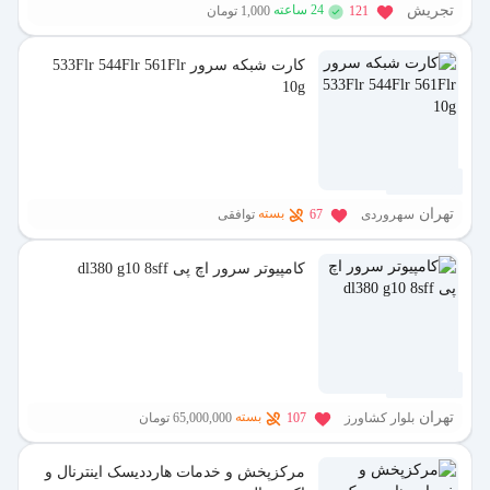
تجریش
24 ساعته
121
1,000 تومان
کارت شبکه سرور 533Flr 544Flr 561Flr
10g
2 ماه پیش
تهران
بسته
سهروردی
67
توافقی
کامپیوتر سرور اچ پی dl380 g10 8sff
2 ماه پیش
تهران
بسته
بلوار کشاورز
107
65,000,000 تومان
مرکزپخش و خدمات هارددیسک اینترنال و