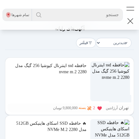
جستجو
تمام شهر‌ها
آگهی‌های رایانه
فیلتر
حافظه ssd اینترنال کیوشیا 256 گیگ مدل
nvme m.2 2280
6 روز پیش
تهران
بسته
آرژانتین
2
9,800,000 تومان
🔥 حافظه SSD اسکای هاینیکس 512GB
مدل NVMe M.2 2280