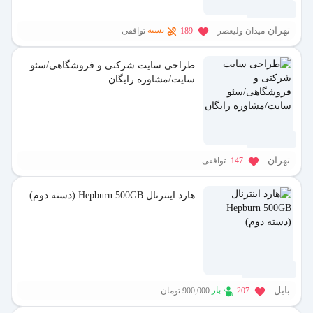
7 ماه پیش
تهران
بسته
میدان ولیعصر
189
توافقی
طراحی سایت شرکتی و فروشگاهی/سئو
سایت/مشاوره رایگان
9 ماه پیش
تهران
147
توافقی
هارد اینترنال Hepburn 500GB (دسته دوم)
1 سال پیش
بابل
باز
207
900,000 تومان