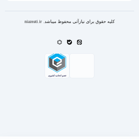
کلیه حقوق برای نیازآتی محفوظ میباشد. niazeati.ir