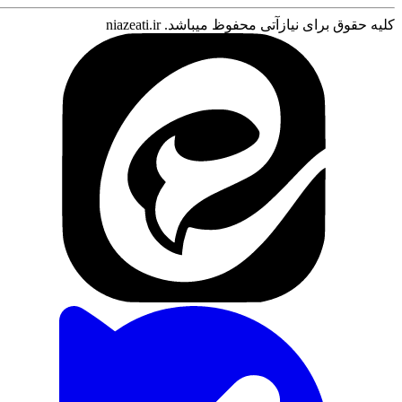
کلیه حقوق برای نیازآتی محفوظ میباشد. niazeati.ir